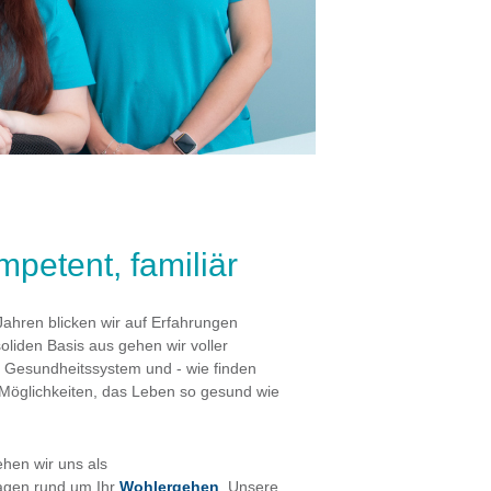
ERPUNKTE
NDHEIT PLUS
NPOCKEN
petent, familiär
Jahren blicken wir auf Erfahrungen
oliden Basis aus gehen wir voller
s Gesundheitssystem und - wie finden
CHZEITEN
e Möglichkeiten, das Leben so gesund wie
PTE + ÜBERWEISUNGEN
ehen wir uns als
ER + LINKS
ragen rund um Ihr
Wohlergehen
. Unsere