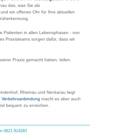
nau das, was Sie als
d ein offenes Ohr für Ihre aktuellen
LOADS
Früherkennung.
e Patienten in allen Lebensphasen - von
res Praxisteams sorgen dafür, dass wir
HRT
nserer Praxis gemacht haben, teilen.
indenhof, Rheinau und Neckarau liegt
e
Verkehrsanbindung
macht es aber auch
 und bequem zu erreichen.
fon 0621 814283