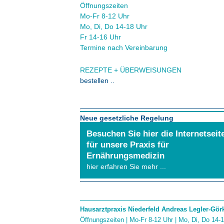
Öffnungszeiten
Mo-Fr 8-12 Uhr
Mo, Di, Do 14-18 Uhr
Fr 14-16 Uhr
Termine nach Vereinbarung
REZEPTE + ÜBERWEISUNGEN
bestellen ..
Neue gesetzliche Regelung
Ab dem 1. Januar 2015 dürfen wir nur noch
Besuchen Sie hier die Internetseit
gegen Vorlage der elektronischen
für unsere Praxis für
Gesundheitskarte behandeln. Es werden auc
Ernährungsmedizin
keine Rezepte und Überweisungen oder
hier erfahren Sie mehr ...
Sonstiges mehr ausgehändigt.
Hausarztpraxis Niederfeld Andreas Legler-Gör
Öffnungszeiten | Mo-Fr 8-12 Uhr | Mo, Di, Do 14-1