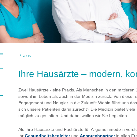
SCHW
GESU
AFFE
Praxis
VORTEILE
Ihre Hausärzte – modern, kom
AKTUELL
SERVICE
Zwei Hausärzte - eine Praxis. Als Menschen in den mittleren 
sowohl im Leben als auch in der Medizin zurück. Von dieser s
Engagement und Neugier in die Zukunft: Wohin führt uns da
SPRE
sich unsere Patienten darin zurecht? Die Medizin bietet viel
möglich zu gestalten. Und dabei wollen wir Sie begleiten.
REZE
Als Ihre Hausärzte und Fachärzte für Allgemeinmedizin verst
PARTN
Ihr
Gesundheitsbegleiter
und
Ansprechpartner
in allen F