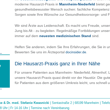
moderne Hausarzt-Praxis in
Mannheim-Niederfeld
bietet ge
gesundheitsbewusster Mensch suchen: fachliche Kompetenz un
DOWN
Sorgen sowie Ihre Wünsche zur Gesundheitsvorsorge- und 
KONTAKT
Wir sind Ärzte aus Leidenschaft. Es macht uns Freude, unser
Jung bis Alt - zu begleiten. Regelmäßige Fortbildungen unse
ANFA
immer auf dem
neuesten medizinischen Stand
sind.
SITEMAP
Helfen Sie anderen, indem Sie Ihre Erfahrungen, die Sie in u
Bewerten Sie uns im Ärzteportal
docinsider.de
.
Die Hausarzt-Praxis ganz in Ihrer Nähe
e
Für unsere Patienten aus Mannheim- Niederfeld, Almenhof, L
h
unsere Hausarzt-Praxis quasi direkt vor der Haustür. Die gut
für Patienten aus dem größeren Umkreis leicht, uns schnell
ke & Dr. med. Stefanie Kwasnicki
| Sentastraße 2 | 68199 Mannheim | Tele
8 Uhr | Fr 14-16 Uhr | Termine nach Vereinbarung