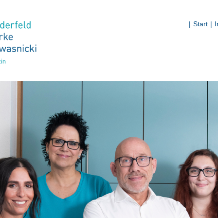
|
Start
|
START
PRAXIS
PRAX
BEWE
LEISTUNGE
PRÄV
DIAG
THER