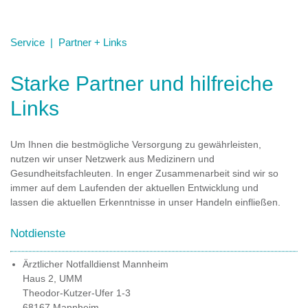
SCHWERPUNKTE
Service
|
Partner + Links
GESUNDHEIT PLUS
Starke Partner und hilfreiche
AFFENPOCKEN
Links
VORTEILE
Um Ihnen die bestmögliche Versorgung zu gewährleisten,
nutzen wir unser Netzwerk aus Medizinern und
AKTUELL
Gesundheitsfachleuten. In enger Zusammenarbeit sind wir so
immer auf dem Laufenden der aktuellen Entwicklung und
SERVICE
lassen die aktuellen Erkenntnisse in unser Handeln einfließen.
Notdienste
SPRECHZEITEN
Ärztlicher Notfalldienst Mannheim
REZEPTE + ÜBERWEISUNGEN
Haus 2, UMM
Theodor-Kutzer-Ufer 1-3
PARTNER + LINKS
68167 Mannheim